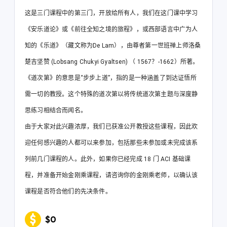
这是三门课程中的第三门，开放给所有人，我们在这门课中学习
《安乐道论》或《前往全知之境的旅程》，或西部语言中广为人
知的《乐道》（藏文称为De Lam），由尊者第一世班禅上师洛桑
楚吉坚赞 (Lobsang Chukyi Gyaltsen) （ 1567？-1662）所著。
《道次第》的意思是“步步上道”，指的是一种涵盖了到达证悟所
需一切的教授。这个特殊的道次第以将传统道次第主题与深度静
思练习相结合而闻名。
由于大家对此兴趣浓厚，我们已获准公开教授这些课程，因此欢
迎任何感兴趣的人都可以来参加，包括那些未参加或未完成该系
列前几门课程的人。此外，如果你已经完成 18 门 ACI 基础课
程，并准备开始金刚乘课程，请咨询你的金刚乘老师，以确认该
课程是否符合他们的先决条件。
$0